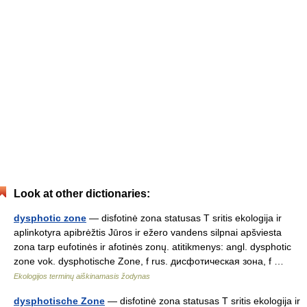
Look at other dictionaries:
dysphotic zone
— disfotinė zona statusas T sritis ekologija ir
aplinkotyra apibrėžtis Jūros ir ežero vandens silpnai apšviesta
zona tarp eufotinės ir afotinės zonų. atitikmenys: angl. dysphotic
zone vok. dysphotische Zone, f rus. дисфотическая зона, f …
Ekologijos terminų aiškinamasis žodynas
dysphotische Zone
— disfotinė zona statusas T sritis ekologija ir