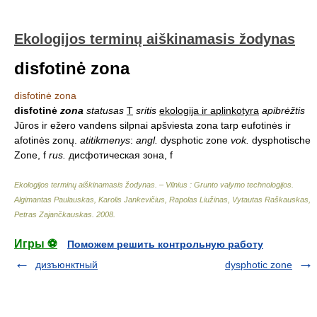
Ekologijos terminų aiškinamasis žodynas
disfotinė zona
disfotinė zona
disfotinė
zona
statusas
T
sritis
ekologija ir aplinkotyra
apibrėžtis
Jūros ir ežero vandens silpnai apšviesta zona tarp eufotinės ir
afotinės zonų.
atitikmenys
:
angl.
dysphotic zone
vok.
dysphotische
Zone, f
rus.
дисфотическая зона, f
Ekologijos terminų aiškinamasis žodynas. – Vilnius : Grunto valymo technologijos
.
Algimantas Paulauskas, Karolis Jankevičius, Rapolas Liužinas, Vytautas Raškauskas,
Petras Zajančkauskas
.
2008
.
Игры ⚽
Поможем решить контрольную работу
дизъюнктный
dysphotic zone