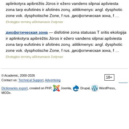
aplinkotyra apibrėžtis Jūros ir ežero vandens silpnai apšviesta
zona tarp eufotinės ir afotinės zonų. atitikmenys: angl. dysphotic
zone vok. dysphotische Zone, f rus. дисфотическая зона, f …
Ekologijos terminų aiškinamasis žodynas
дисфотическая зона
— disfotinė zona statusas T sritis ekologija
ir aplinkotyra apibrėžtis Jūros ir ežero vandens silpnai apšviesta
zona tarp eufotinės ir afotinės zonų. atitikmenys: angl. dysphotic
zone vok. dysphotische Zone, f rus. дисфотическая зона, f …
Ekologijos terminų aiškinamasis žodynas
© Academic, 2000-2026
18+
Contact us:
Technical Support
,
Advertising
Dictionaries export
, created on PHP,
Joomla,
Drupal,
WordPress,
MODx.